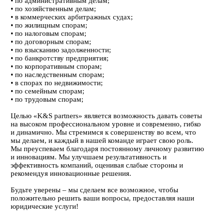
• по административным делам;
• по хозяйственным делам;
• в коммерческих арбитражных судах;
• по жилищным спорам;
• по налоговым спорам;
• по договорным спорам;
• по взысканию задолженности;
• по банкротству предприятия;
• по корпоративным спорам;
• по наследственным спорам;
• в спорах по недвижимости;
• по семейным спорам;
• по трудовым спорам;
Целью «K&S partners» является возможность давать советы
на высоком профессиональном уровне и современно, гибко
и динамично. Мы стремимся к совершенству во всем, что
мы делаем, и каждый в нашей команде играет свою роль.
Мы преуспеваем благодаря постоянному личному развитию
и инновациям. Мы улучшаем результативность и
эффективность компаний, оценивая слабые стороны и
рекомендуя инновационные решения.
Будьте уверены – мы сделаем все возможное, чтобы
положительно решить ваши вопросы, предоставляя наши
юридические услуги!