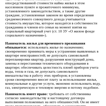
опосредствованной стоимости найма жилья в этом
населенном пункте и прожиточного минимума,
установленного законодательством, а также другие
граждане, установленные законом во время определения
среднемесячного совокупного дохода учитывается
стоимость имущества, которое находится в собственности
гражданина и членов его семьи на момент взятия на
социальный квартирный учет (ст. 10 ЗУ «О жилом фонде
социального назначения»).
Наниматель жилья для временного проживания
обязывается:
использовать жилье по назначению;
своевременно принимать меры к устранению выявленных в
квартире неисправностей; не допускать самовольной
перепланировки квартир, разрушения конструкций дома,
замены и перестановки технического оборудования в
квартире; обеспечивать целостность пломб приборов учета
воды, тепла и газа, не допускать самовольного
вмешательства в работу этих приборов; в установлены
сроки своевременно вносит плату за использование жилья,
коммунальные и другие услуги, экономно использовать воду,
газ, электрическую и тепловую энергию и потому подобное.
Наниматель имеет право:
требовать от собственника
согласно законодательству и настоящему договора
выполнения положенных на него обязанностей. Он не имеет
права приватизировать, обменивать и осуществлять