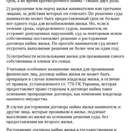
срок, а во время краткосрочного найма - свыше двух раза;
2) разрушение или порча жилья нанимателем или третьими
лицами, за действия которых он отвечает. По решению суда
нанимателю может быть предоставленный срок не больше
вот одного года для возобновления жилья. Но, если в
течение срока, определенного судом, наниматель не
устранит допущенных нарушений, суд за повторным иском
собственника постановляет решение о расторжении
договора найма жилья. По просьбе нанимателя суд может
отсрочить выполнение решения не более чем на один год;
3) потребности использования жилья для проживания самого
собственника и членов эго семьи.
Учитывая особенное назначение жилья для проживания
физических лиц, договор найма жилья не может быть
прекращен в случае изменения владельца жилья, в отличие
от правила, установленного ст. 770 ГК Украины, которая
предоставляет право сторонам в договоре найма такое
основание прекращение договора, как изменение владельца
наемного имущества.
В случае расторжения договора найма жилья наниматель и
другие лица, которые проживали в жилье, подлежат
выселению из жилья на основании решения суда, без
предоставления им второго жилья.
Расторжение договора найма жилья в государственном и