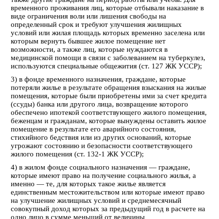
временного проживания лиц, которые отбывали наказание в
виде ограничения воли или лишения свободы на
определенный срок и требуют улучшения жилищных
условий или жилая площадь которых временно заселена или
которым вернуть бывшее жилое помещение нет
возможности, а также лиц, которые нуждаются в
медицинской помощи в связи с заболеванием на туберкулез,
используются специальные общежития (ст. 127 ЖК УССР);
3) в фонде временного назначения, граждане, которые
потеряли жилье в результате обращения взыскания на жилые
помещения, которые были приобретены ими за счет кредита
(ссуды) банка или другого лица, возвращение которого
обеспечено ипотекой соответствующего жилого помещения,
беженцам и гражданам, которые вынуждены оставить жилое
помещение в результате его аварийного состояния,
стихийного бедствия или из других оснований, которые
угрожают состоянию и безопасности соответствующего
жилого помещения (ст. 132-1 ЖК УССР);
4) в жилом фонде социального назначения — граждане,
которые имеют право на получение социального жилья, а
именно — те, для которых такое жилье является
единственным местожительством или которые имеют право
на улучшение жилищных условий и среднемесячный
совокупный доход которых за предыдущий год в расчете на
одно лицо в сумме меньший от величины