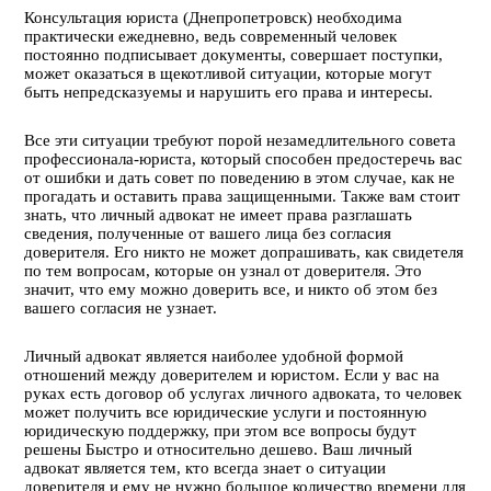
Консультация юриста (Днепропетровск) необходима
практически ежедневно, ведь современный человек
постоянно подписывает документы, совершает поступки,
может оказаться в щекотливой ситуации, которые могут
быть непредсказуемы и нарушить его права и интересы.
Все эти ситуации требуют порой незамедлительного совета
профессионала-юриста, который способен предостеречь вас
от ошибки и дать совет по поведению в этом случае, как не
прогадать и оставить права защищенными. Также вам стоит
знать, что личный адвокат не имеет права разглашать
сведения, полученные от вашего лица без согласия
доверителя. Его никто не может допрашивать, как свидетеля
по тем вопросам, которые он узнал от доверителя. Это
значит, что ему можно доверить все, и никто об этом без
вашего согласия не узнает.
Личный адвокат является наиболее удобной формой
отношений между доверителем и юристом. Если у вас на
руках есть договор об услугах личного адвоката, то человек
может получить все юридические услуги и постоянную
юридическую поддержку, при этом все вопросы будут
решены Быстро и относительно дешево. Ваш личный
адвокат является тем, кто всегда знает о ситуации
доверителя и ему не нужно большое количество времени для