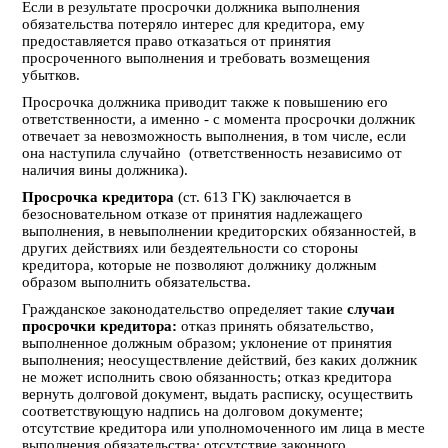
Если в результате просрочки должника выполнения
обязательства потеряло интерес для кредитора, ему
предоставляется право отказаться от принятия
просроченного выполнения и требовать возмещения
убытков.
Просрочка должника приводит также к повышению его
ответственности, а именно - с момента просрочки должник
отвечает за невозможность выполнения, в том числе, если
она наступила случайно (ответственность независимо от
наличия вины должника).
Просрочка кредитора
(ст. 613 ГК) заключается в
безосновательном отказе от принятия надлежащего
выполнения, в невыполнении кредиторских обязанностей, в
других действиях или бездеятельности со стороны
кредитора, которые не позволяют должнику должным
образом выполнить обязательства.
Гражданское законодательство определяет такие
случаи
просрочки кредитора:
отказ принять обязательство,
выполненное должным образом; уклонение от принятия
выполнения; неосуществление действий, без каких должник
не может исполнить свою обязанность; отказ кредитора
вернуть долговой документ, выдать расписку, осуществить
соответствующую надпись на долговом документе;
отсутствие кредитора или уполномоченного им лица в месте
выполнения обязательства; отсутствие законного