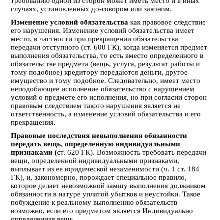
требованию одной из сторон может иметь место и в иных
случаях, установленных до-говором или законом.
Изменение условий обязательства
как правовое следствие
его нарушения. Изменение условий обязательства имеет
место, в частности при прекращении обязательства
передачи отступного (ст. 600 ГК), когда изменяется предмет
выполнения обязательства, то есть вместо определенного в
обязательстве предмета (вещь, услуга, результат работы и
тому подобное) кредитору передаются деньги, другое
имущество и тому подобное. Следовательно, имеет место
неподобающее исполнение обязательство с нарушением
условий о предмете его исполнения, но при согласии сторон
правовым следствием такого нарушения является не
ответственность, а изменение условий обязательства и его
прекращения.
Правовые последствия невыполнения обязанности
передать вещь, определенную
индивидуальными
признаками (
ст. 620 ГК). Возможность требовать передачи
вещи, определенной индивидуальными признаками,
выплывает из ее юридической незаменимости (ч. 1 ст. 184
ГК), и, закономерно, порождает специальное правило,
которое делает невозможной замшу выполнения должником
обязанности в натуре уплатой убытков и неустойки. Такое
побуждение к реальному выполнению обязательств
возможно, если его предметом является Индивидуально
определенная вещь.