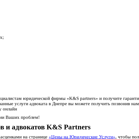
х;
ециалистам юридической фирмы «K&S partners» и получите гаран
ные услуги адвоката в Днепре вы можете получить позвонив нам
у онлайн
ии Ваших проблем!
в и адвокатов K&S Partners
расценками на странице
«Цены на Юридические Услуги»
, чтобы по