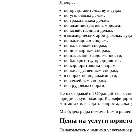
Днепре:
по представительству в судах;
по уголовным делам;
по гражданским делам;
по административным делам;
по хозяйственным делам;
в коммерческих арбитражных суда
по жилищным спорам;
по налоговым спорам;
по договорным спорам;
по взысканию задолженности;
по банкротству предприятия;
по корпоративным спорам;
по наследственным спорам;
в спорах по недвижимости;
по семейным спорам;
по трудовым спорам;
Не откладывайте! Обращайтесь к сп
юридическую помощь!Квалифицирован
контактах или задать вопрос адвокат
Мы будем рады помочь Вам в решен
Цены на услуги юристо
Ознакомьтесь с нашими услугами и 